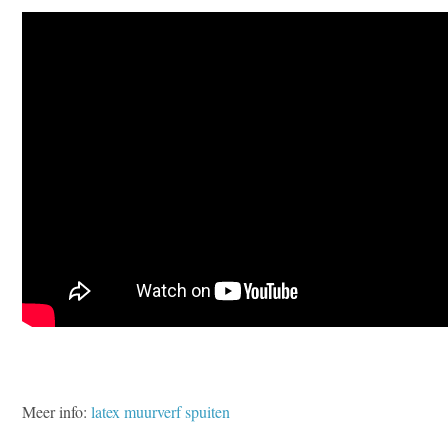
Meer info:
latex muurverf spuiten