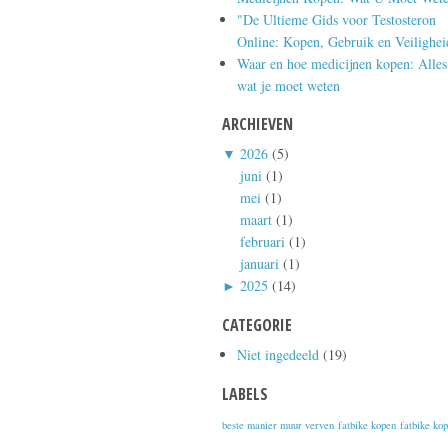
"De Ultieme Gids voor Testosteron
Online: Kopen, Gebruik en Veilighei
Waar en hoe medicijnen kopen: Alles
wat je moet weten
ARCHIEVEN
▼
2026
(5)
juni
(1)
mei
(1)
maart
(1)
februari
(1)
januari
(1)
►
2025
(14)
CATEGORIE
Niet ingedeeld
(19)
LABELS
beste manier muur verven
fatbike kopen
fatbike ko