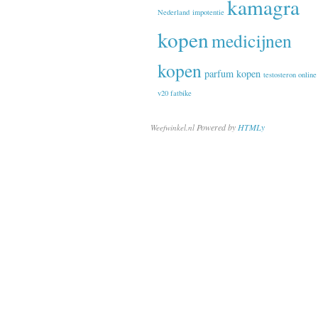
kamagra
Nederland
impotentie
kopen
medicijnen
kopen
parfum kopen
testosteron online
v20 fatbike
Powered by
HTMLy
Weefwinkel.nl